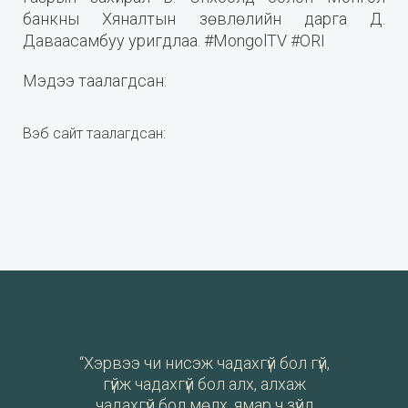
банкны Хяналтын зөвлөлийн дарга Д.
Даваасамбуу уригдлаа. #MongolTV #ORI
Мэдээ таалагдсан:
Вэб сайт таалагдсан:
“Хэрвээ чи нисэж чадахгүй бол гүй,
гүйж чадахгүй бол алх, алхаж
чадахгүй бол мөлх, ямар ч зүйл