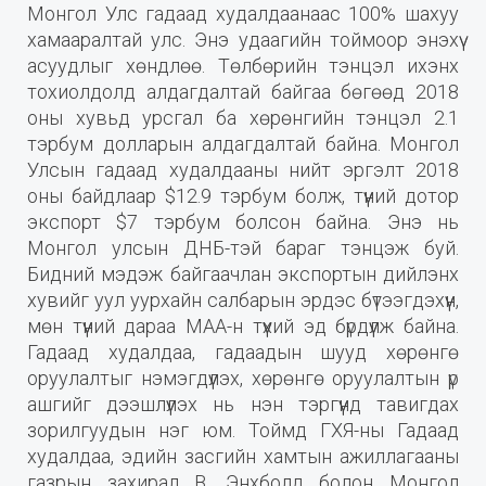
Монгол Улс гадаад худалдаанаас 100% шахуу
хамааралтай улс. Энэ удаагийн тоймоор энэхүү
асуудлыг хөндлөө. Төлбөрийн тэнцэл ихэнх
тохиолдолд алдагдалтай байгаа бөгөөд 2018
оны хувьд урсгал ба хөрөнгийн тэнцэл 2.1
тэрбум долларын алдагдалтай байна. Монгол
Улсын гадаад худалдааны нийт эргэлт 2018
оны байдлаар $12.9 тэрбум болж, түүний дотор
экспорт $7 тэрбум болсон байна. Энэ нь
Монгол улсын ДНБ-тэй бараг тэнцэж буй.
Бидний мэдэж байгаачлан экспортын дийлэнх
хувийг уул уурхайн салбарын эрдэс бүтээгдэхүүн,
мөн түүний дараа МАА-н түүхий эд бүрдүүлж байна.
Гадаад худалдаа, гадаадын шууд хөрөнгө
оруулалтыг нэмэгдүүлэх, хөрөнгө оруулалтын үр
ашгийг дээшлүүлэх нь нэн тэргүүнд тавигдах
зорилгуудын нэг юм. Тоймд ГХЯ-ны Гадаад
худалдаа, эдийн засгийн хамтын ажиллагааны
газрын захирал В. Энхболд болон Монгол