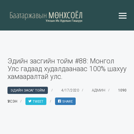
Эдийн засгийн тойм #88: Монгол
Улс гадаад худалдаанаас 100% шахуу
хамааралтай улс.
4/17/2020
АДМИН
1090
ЭДИЙН ЗАСАГ ТОЙМ
ҮЗСЭН
TWEET
SHARE