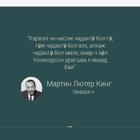
“Хэрвээ чи нисэж чадахгүй бол гүй,
гүйж чадахгүй бол алх, алхаж
чадахгүй бол мөлх, ямар ч зүйл
тохиолдсон урагшаа л яваад
бай.”
Мартин Лютер Кинг
Удирдагч