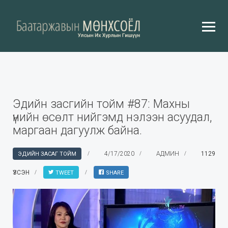
Эдийн засгийн тойм #87: Махны
үнийн өсөлт нийгэмд нэлээн асуудал,
маргаан дагуулж байна.
4/17/2020
АДМИН
1129
ЭДИЙН ЗАСАГ ТОЙМ
ҮЗСЭН
TWEET
SHARE