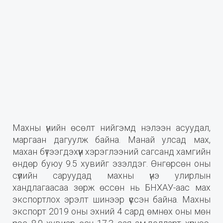
Махны үнийн өсөлт нийгэмд нэлээн асуудал,
маргаан дагуулж байна. Манай улсад мах,
махан бүтээгдэхүүн хэрэглээний сагсанд хамгийн
өндөр буюу 9.5 хувийг эзэлдэг. Өнгөрсөн оны
сүүлийн саруудад махны үнэ улирлын
хандлагаасаа зөрж өссөн нь БНХАУ-аас мах
экспортлох эрэлт шинээр үүссэн байна. Махны
экспорт 2019 оны эхний 4 сард өмнөх оны мөн