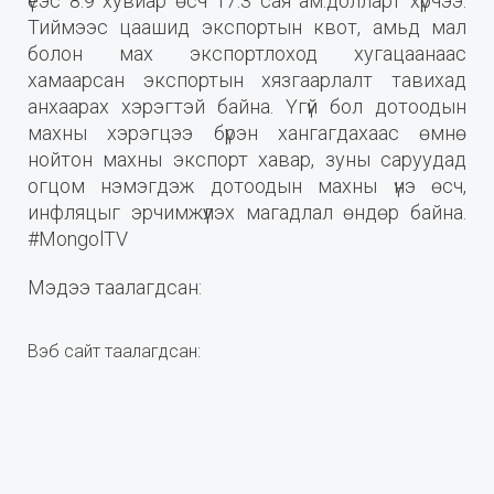
үеэс 8.9 хувиар өсч 17.3 сая ам.долларт хүрчээ.
Тиймээс цаашид экспортын квот, амьд мал
болон мах экспортлоход хугацаанаас
хамаарсан экспортын хязгаарлалт тавихад
анхаарах хэрэгтэй байна. Үгүй бол дотоодын
махны хэрэгцээ бүрэн хангагдахаас өмнө
нойтон махны экспорт хавар, зуны саруудад
огцом нэмэгдэж дотоодын махны үнэ өсч,
инфляцыг эрчимжүүлэх магадлал өндөр байна.
#MongolTV
Мэдээ таалагдсан:
Вэб сайт таалагдсан: