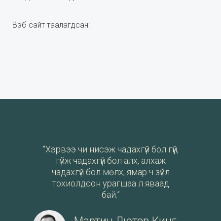
Вэб сайт таалагдсан:
“Хэрвээ чи нисэж чадахгүй бол гүй,
гүйж чадахгүй бол алх, алхаж
чадахгүй бол мөлх, ямар ч зүйл
тохиолдсон урагшаа л яваад
бай.”