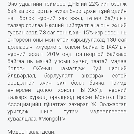
Энэ удаагийн тоймоор ДНБ-ий 22%-ийг эзэлж
байгаа экспортын чухал бүтээгдэхүүн, түүхий эдийн
нэг болох нүүрсний зах зээл, төлөв байдлын
талаар ярилаа. Нүүрсний нийлүүлэлт энэ оны эхний
гурван сард 7.8 сая тоннд хүрч 15%-иар өссөн нь
өнгөрсөн оны мөн үетэй харьцуулахад 130 сая
долларын илүү орлого олсон байна. БНХАУ-ын
нүүрсний эрэлт 2019 онд тогтвортой байхаар
байгаа нь манай улсын хувьд таатай мэдээ
боловч ОХУ-ын нэмэгдэж буй нүүрсний
үйлдвэрлэл, борлуулалт анхаарах ёстой
эрсдэлтэй хүчин зүйл болж байна. Тоймд
өнгөрсөн долоо хоногт БНХАУ-д нүүрсний
талаарх хуралд оролцоод ирсэн Монгол Нүүрс
Ассоциацийн гүйцэтгэх захирал Ж. Золжаргал
уригдаж шинэ тутам мэдээллээсээ
хуваалцлаа. #MongolTV
Мэдээ таалагдсан: