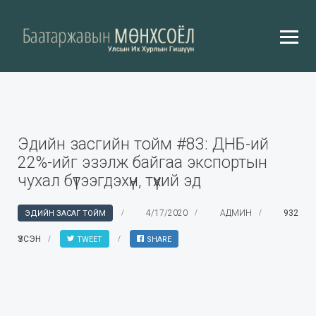
Эдийн засгийн тойм #83: ДНБ-ий
22%-ийг эзэлж байгаа экспортын
чухал бүтээгдэхүүн, түүхий эд
4/17/2020
АДМИН
932
ЭДИЙН ЗАСАГ ТОЙМ
ҮЗСЭН
TWEET
SHARE