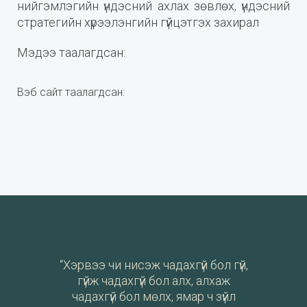
нийгэмлэгийн үндэсний ахлах зөвлөх, үндэсний
стратегийн хүрээлэнгийн гүйцэтгэх захирал
Мэдээ таалагдсан:
Вэб сайт таалагдсан:
“Хэрвээ чи нисэж чадахгүй бол гүй,
гүйж чадахгүй бол алх, алхаж
чадахгүй бол мөлх, ямар ч зүйл