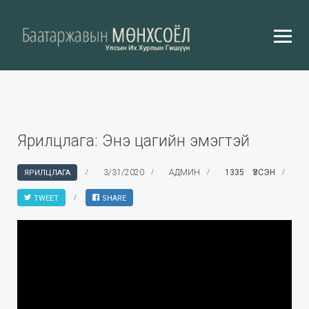
Ярилцлага: Энэ цагийн эмэгтэй
3/31/2020
АДМИН
1335 ҮЗСЭН
ЯРИЛЦЛАГА
TWEET
SHARE