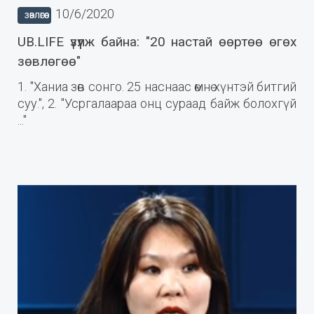
10/6/2020
ЗӨВЛӨГӨӨ
UB.LIFE үзүүлж байна: "20 настай өөртөө өгөх
зөвлөгөө"
1. "Ханиа зөв сонго. 25 наснаас өмнө хүнтэй битгий
суу.", 2. "Усргалаараа онц сураад байж болохгүй
..."