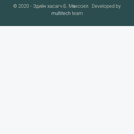
© 2020 - Эдийн засагч Б. Мөнхсоёл. Developed by
multitech
team