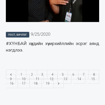
9/25/2020
ПОСТ, БИЧЛЭГ
#ХҮНБАЙ хүүхдийн хүчирхийллийн эсрэг аянд
нэгдлээ.
1
2
3
4
5
6
7
8
9
10
11
12
13
14
15
16
17
18
19