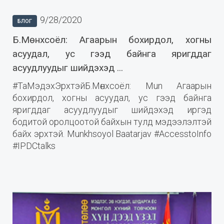
9/28/2020
БЛОГ
Б.Мөнхсоёл: Агаарын бохирдол, хогны
асуудал, ус гээд байнга яригддаг
асуудлуудыг шийдэхэд ...
#ТаМэдэхЭрхтэйБ.Мөнхсоёл: Mun Агаарын
бохирдол, хогны асуудал, ус гээд байнга
яригддаг асуудлуудыг шийдэхэд иргэд
бодитой оролцоотой байхын тулд мэдээлэлтэй
байх эрхтэй. Munkhsoyol Baatarjav #AccesstoInfo
#IPDCtalks