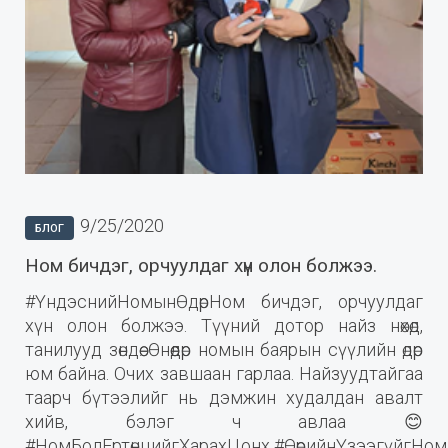
9/25/2020
БЛОГ
Ном бичдэг, орчуулдаг хүн олон болжээ.
#ҮндэснийНомынӨдөрНом бичдэг, орчуулдаг
хүн олон болжээ. Түүний дотор найз нөхөд,
танилууд зөндөө. Өнөөдөр номын баярын сүүлийн өдөр
юм байна. Очих завшаан гарлаа. Найзуудтайгаа
таарч бүтээлийг нь дэмжин худалдан авалт
хийв, бэлэг ч авлаа 😊
#НомБолЕртөнцийгХарахЦонх #ӨөрийнҮзээгүйгНо