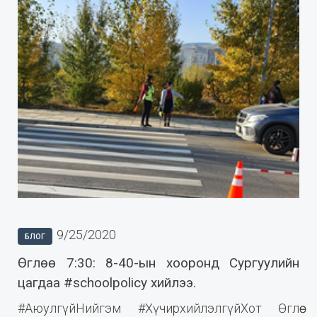
9/25/2020
БЛОГ
Өглөө 7:30: 8-40-ын хооронд Сургуулийн
цагдаа #schoolpolicy хийлээ.
#АюулгүйНийгэм #ХүчирхийлэлгүйХот Өглөө