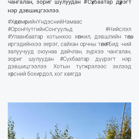
чангалан, зориг шулуудан #Сүхбаатар дүүрэгт
нэр дэвшицгээлээ.
#ХөдөлмөрийнҮндэснийНамаас
#ОронНутгийнСонгуульд #Нийслэл
#Улаанбаатар хотынхоо хөгжил, дэвшлийн төлөө,
иргэдийнхээ эерэг, сайхан орчны төлөө #Бид -ний
залуучууд оюунаа дайчлан, зүрхээ чангалан,
зориг шулуудан #Сүхбаатар дүүрэгт нэр
дэвшицгээлээ. Хотын түгжрэлээс эхлээд
хөрсний бохирдол, хог хаягда