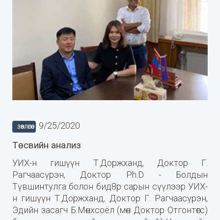
9/25/2020
ЗӨВЛӨГӨӨ
Төсвийн анализ
УИХ-н гишүүн Т.Доржханд, Доктор Г.
Рагчаасүрэн, Доктор Ph.D - Болдын
Түвшинтyлга болон бид8р сарын сүүлээр УИХ-
н гишүүн Т.Доржханд, Доктор Г. Рагчаасүрэн,
Эдийн засагч Б.Мөнхсоёл (мөн Доктор Отгонтөгс)