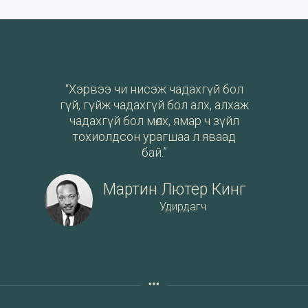
“Хэрвээ чи нисэж чадахгүй бол
гүй, гүйж чадахгүй бол алх, алхаж
чадахгүй бол мөлх, ямар ч зүйл
тохиолдсон урагшаа л яваад
бай.”
Мартин Лютер Кинг
Удирдагч