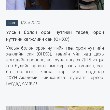
9/25/2020
БЛОГ
Улсын болон орон нутгийн төсөв, орон
нутгийн хөгжлийн сан (ОНХС)
Улсын болон орон нутгийн төсөв, орон нутгийн
хөгжлийн сан (ОНХС), төсвийн үйл явц дахь
иргэдийн оролцоо, нэг хүнд ногдох ДНБ vs. өрх
гэр бүлийн орлого, амьжиргааны түвшин, өсөлт
ба орлогын ялгаа гэр мэт сэдвээр
#ХҮН_Академи -ийнхандаа сургалт орлоо.
Бүгдэд АМЖИЛТ!