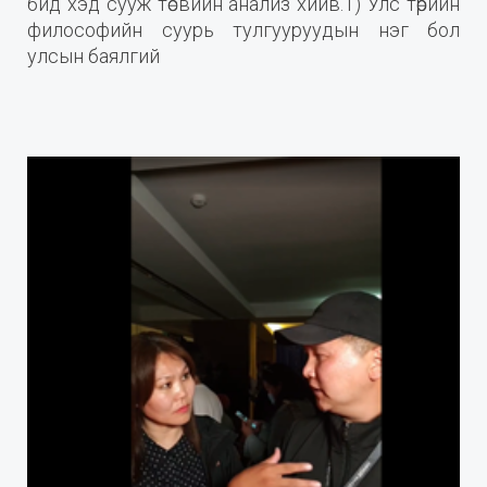
бид хэд сууж төсвийн анализ хийв.1) Улс төрийн
философийн суурь тулгууруудын нэг бол
улсын баялгий