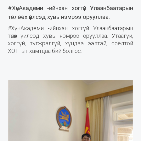
#ХүнАкадеми -ийнхан хоггүй Улаанбаатарын
төлөөх үйлсэд хувь нэмрээ орууллаа.
#ХүнАкадеми -ийнхан хоггүй Улаанбаатарын
төлөөх үйлсэд хувь нэмрээ орууллаа. Утаагүй,
хоггүй, түгжрэлгүй, хүндээ ээлтэй, соёлтой
ХОТ -ыг хамтдаа бий болгоё.