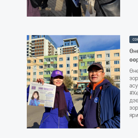
СО
Өн
өө
Өн
зор
а
#Х
дэ
зо
яри