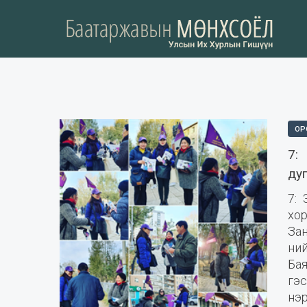
ОР
7:
ду
7: 
хо
За
ни
Ба
гэс
нэр