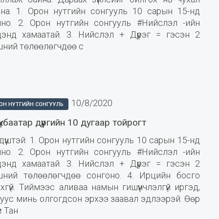
йна. 1. Орон нутгийн сонгууль 10 сарын 15-нд
лно. 2. Орон нутгийн сонгууль #Нийслэл -ийн
дэнд хамаатай. 3. Нийслэл + Дүүрэг = гэсэн 2
шний төлөөлөгчдөө с
10/8/2020
ОН НУТГИЙН СОНГУУЛЬ
хбаатар дүүргийн 10 дугаар тойрогт
үүштэй: 1. Орон нутгийн сонгууль 10 сарын 15-нд
лно. 2. Орон нутгийн сонгууль #Нийслэл -ийн
дэнд хамаатай. 3. Нийслэл + Дүүрэг = гэсэн 2
вшний төлөөлөгчдөө сонгоно. 4. Ирцийн босго
хгүй. Тиймээс аливаа намын гишүүнчлэлгүй иргэд,
уус минь олгогдсон эрхээ заавал эдлээрэй. Өөр
үс Тан