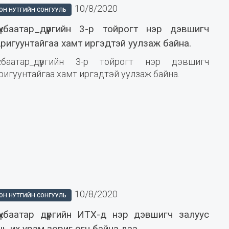
10/8/2020
ОН НУТГИЙН СОНГУУЛЬ
үхбаатар_дүүргийн 3-р тойрогт нэр дэвшигч
Аригуунтайгаа хамт иргэдтэй уулзаж байна.
үхбаатар_дүүргийн 3-р тойрогт нэр дэвшигч
ригуунтайгаа хамт иргэдтэй уулзаж байна.
10/8/2020
ОН НУТГИЙН СОНГУУЛЬ
үхбаатар дүүргийн ИТХ-д нэр дэвшигч залуус
ь их урам зориг өгч байна даа.