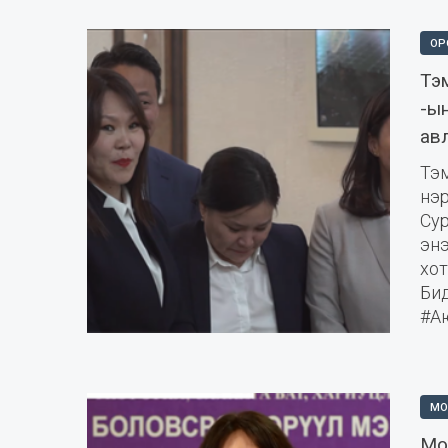
ОР
Тэ
-ы
ав
Тэ
нэ
Су
энэ
хо
Би
#А
МО
Мо