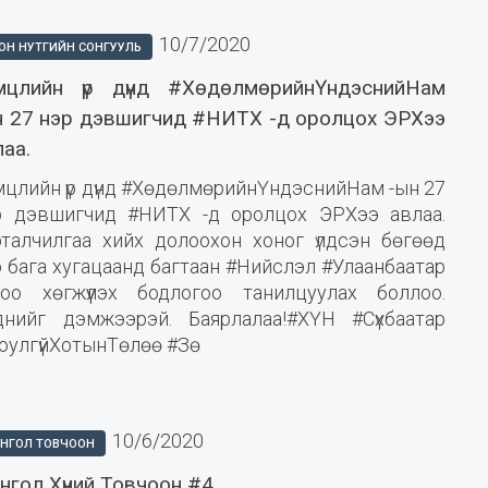
10/7/2020
ОН НУТГИЙН СОНГУУЛЬ
мцлийн үр дүнд #ХөдөлмөрийнҮндэснийНам
н 27 нэр дэвшигчид #НИТХ -д оролцох ЭРХээ
лаа.
мцлийн үр дүнд #ХөдөлмөрийнҮндэснийНам -ын 27
р дэвшигчид #НИТХ -д оролцох ЭРХээ авлаа.
рталчилгаа хийх долоохон хоног үлдсэн бөгөөд
 бага хугацаанд багтаан #Нийслэл #Улаанбаатар
тоо хөгжүүлэх бодлогоо танилцуулах боллоо.
днийг дэмжээрэй. Баярлалаа!#ХҮН #Сүхбаатар
юулгүйХотынТөлөө #Зө
10/6/2020
НГОЛ ТОВЧООН
нгол Хүний Товчоон #4