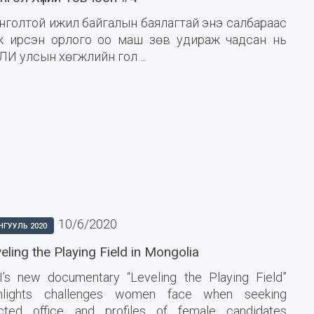
нголтой ижил байгалын баялагтай энэ салбараас
ж ирсэн орлого оо маш зөв удираж чадсан нь
И улсын хөгжлийн гол ...
10/6/2020
НГУУЛЬ 2020
eling the Playing Field in Mongolia
’s new documentary “Leveling the Playing Field”
ghlights challenges women face when seeking
cted office and profiles of female candidates