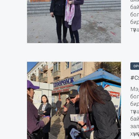
ба
бо
би
түв
ОР
#Сү
Мэд
бо
би
тү
бай
зал
хүмү