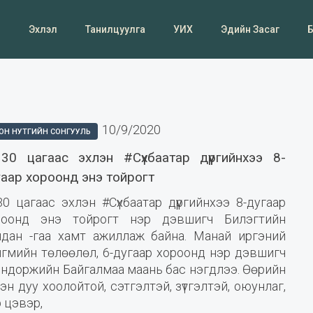
Эхлэл
Танилцуулга
УИХ
Эдийн Засаг
10/9/2020
ОН НУТГИЙН СОНГУУЛЬ
 30 цагаас эхлэн #Сүхбаатар дүүргийнхээ 8-
гаар хороонд энэ тойрогт
30 цагаас эхлэн #Сүхбаатар дүүргийнхээ 8-дугаар
роонд энэ тойрогт нэр дэвшигч Билэгтийн
ндан -гаа хамт ажиллаж байна. Манай иргэний
йгмийн төлөөлөл, 6-дугаар хороонд нэр дэвшигч
яндоржийн Байгалмаа маань бас нэгдлээ. Өөрийн
эн дуу хоолойтой, сэтгэлтэй, зүтгэлтэй, оюунлаг,
 цэвэр,