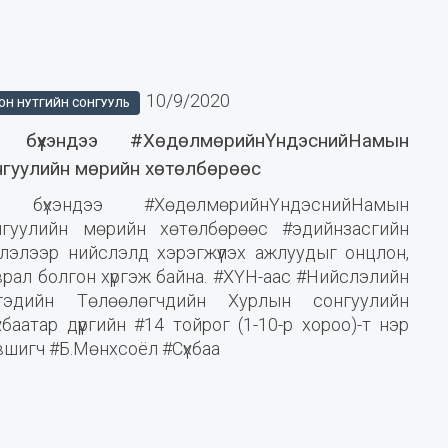
10/9/2020
ОН НУТГИЙН СОНГУУЛЬ
 бүхэндээ #ХөдөлмөрийнҮндэснийНамын
нгуулийн мөрийн хөтөлбөрөөс
 бүхэндээ #ХөдөлмөрийнҮндэснийНамын
нгуулийн мөрийн хөтөлбөрөөс #эдийнзасгийн
глэлээр нийслэлд хэрэгжүүлэх ажлуудыг онцлон,
рал болгон хүргэж байна. #ХҮН-аас #Нийслэлийн
гэдийн Төлөөлөгчдийн Хурлын сонгуулийн
хбаатар дүүргийн #14 тойрог (1-10-р хороо)-т нэр
шигч #Б.Мөнхсоёл #Сүхбаа