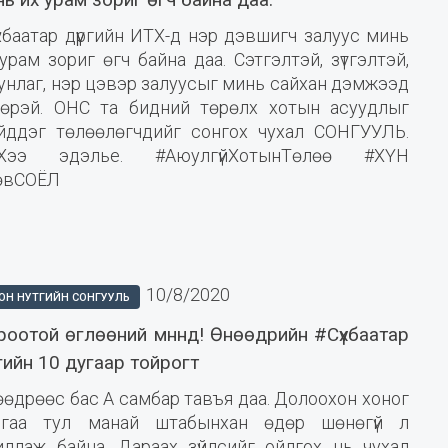
хбаатар дүүргийн ИТХ-д нэр дэвшигч залуус минь
урам зориг өгч байна даа. Сэтгэлтэй, зүтгэлтэй,
унлаг, нэр цэвэр залуусыг минь сайхан дэмжээд
өөрэй. ОНС та бидний төрөлх хотын асуудлыг
йддэг төлөөлөгчдийг сонгох чухал СОНГУУЛЬ.
Хээ эдэлье. #АюулгүйХотынТөлөө #ХҮН
өвСОЁЛ
10/8/2020
ОН НУТГИЙН СОНГУУЛЬ
роотой өглөөний мннд! Өнөөдрийн #Сүхбаатар
ргийн 10 дугаар тойрогт
өдрөөс бас А самбар тавъя даа. Долоохон хоног
йгаа тул манай штабынхан өдөр шөнөгүй л
иллаж байна. Дараах зүйлсийг ойлгох нь чухал