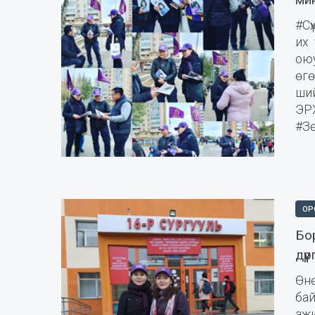
#Сү
их 
ою
өг
ши
ЭР
#З
ОР
Бо
дүү
Өнө
ба
аж