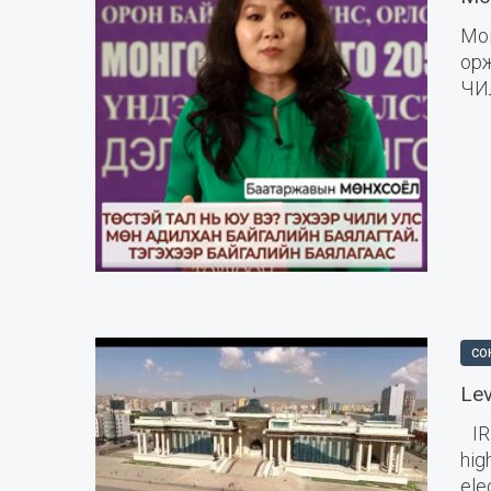
Мо
ор
ЧИЛ
СО
Lev
IRI
hi
ele