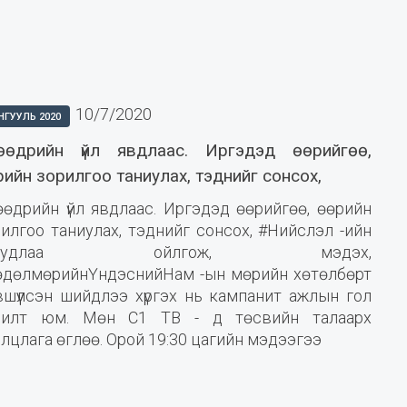
10/7/2020
НГУУЛЬ 2020
өөдрийн үйл явдлаас. Иргэдэд өөрийгөө,
рийн зорилгоо таниулах, тэднийг сонсох,
өөдрийн үйл явдлаас. Иргэдэд өөрийгөө, өөрийн
илгоо таниулах, тэднийг сонсох, #Нийслэл -ийн
суудлаа ойлгож, мэдэх,
өдөлмөрийнҮндэснийНам -ын мөрийн хөтөлбөрт
вшүүлсэн шийдлээ хүргэх нь кампанит ажлын гол
рилт юм. Мөн С1 ТВ - д төсвийн талаарх
лцлага өглөө. Орой 19:30 цагийн мэдээгээ