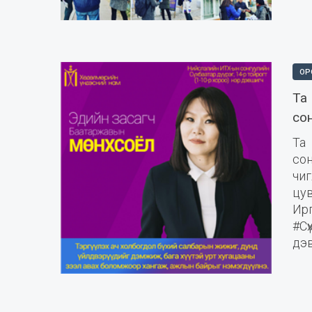
ОР
Та
со
Та
со
чи
цув
Ир
#Сү
дэв