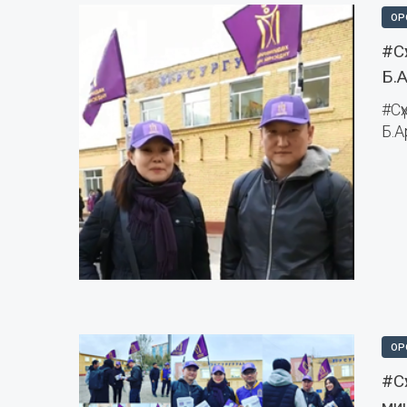
ОР
#С
Б.
#С
Б.А
ОР
#С
мин