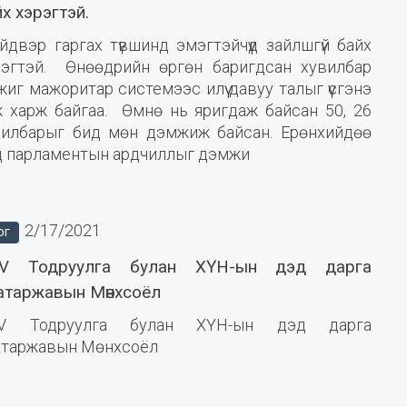
х хэрэгтэй.
двэр гаргах түвшинд эмэгтэйчүүд зайлшгүй байх
рэгтэй. Өнөөдрийн өргөн баригдсан хувилбар
иг мажоритар системээс илүү давуу талыг үүсгэнэ
ж харж байгаа. Өмнө нь яригдаж байсан 50, 26
вилбарыг бид мөн дэмжиж байсан. Ерөнхийдөө
д парламентын ардчиллыг дэмжи
2/17/2021
ОГ
V Тодруулга булан ХҮН-ын дэд дарга
атаржавын Мөнхсоёл
V Тодруулга булан ХҮН-ын дэд дарга
атаржавын Мөнхсоёл