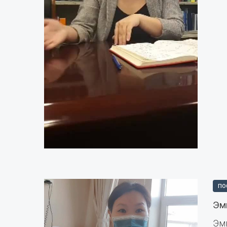
ПО
Эм
Эм