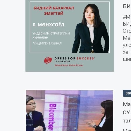
БИ
#M
БИ
Ст
Мө
улс
хө
ши
ЗӨВЛӨ
Ма
ОУ
та