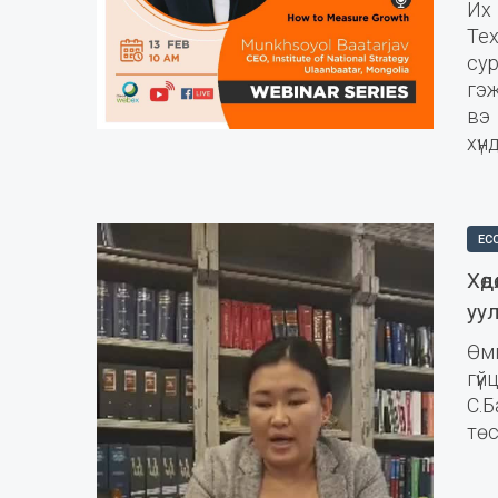
Их
Те
су
гэ
вэ
хүн
EC
Хө
уу
Өм
гү
С.
төс