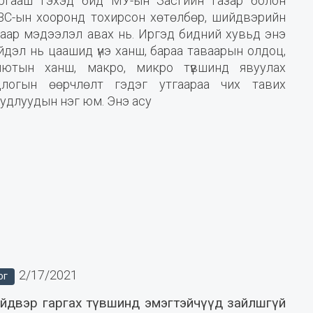
ргааш гэхэд бид МУ-ын Засгийн газар болон
ВС-ын хооронд тохирсон хөтөлбөр, шийдвэрийн
лаар мэдээлэл авах нь. Иргэд бидний хувьд энэ
дэл нь цаашид үнэ ханш, бараа таваарын олдоц,
лютын ханш, макро, микро түвшинд явуулах
длогын өөрчлөлт гэдэг утгаараа чих тавих
удлуудын нэг юм. Энэ асу
2/17/2021
ОГ
йдвэр гаргах түвшинд эмэгтэйчүүд зайлшгүй