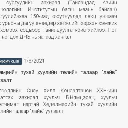
 сургуулийн захирал (Тайландад Азийн
хнологийн Институтын багш маань байсан)
ргуулийнхаа 150-иад оюутнуудад лекц уншаач
ж урьсны дагуу өнөөдөр хөгжлийг хэрхэн хэмжих
 хэмээх сэдвээр танилцуулга яриа хийлээ. Нэг
д ногдох ДНБ нь яагаад хангал
1/8/2021
ONOMY CLUB
дөлмөрийн тухай хуулийн төслийн талаар "лайв"
лзалт
гөөллийн Сноу Хилл Консалтанси ХХН-ийн
йцэтгэх захирал хуульч Б.Нямцэрэн, хуульч
Батчимэг нартай Хөдөлмөрийн тухай хуулийн
лийн талаар "лайв" уулзалт