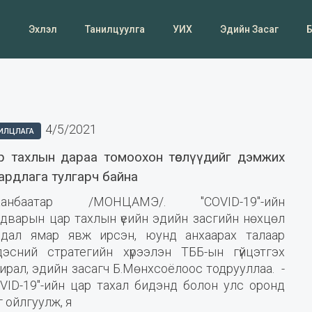
Эхлэл
Танилцуулга
УИХ
Эдийн Засаг
4/5/2021
ИЛЦЛАГА
р тахлын дараа томоохон төслүүдийг дэмжих
ардлага тулгарч байна
аанбаатар /МОНЦАМЭ/. "COVID-19"-ийн
лдварын цар тахлын үеийн эдийн засгийн нөхцөл
йдал ямар явж ирсэн, юунд анхаарах талаар
дэсний стратегийн хүрээлэн ТББ-ын гүйцэтгэх
ирал, эдийн засагч Б.Мөнхсоёлоос тодрууллаа. -
OVID-19"-ийн цар тахал бидэнд болон улс оронд
 ойлгуулж, я