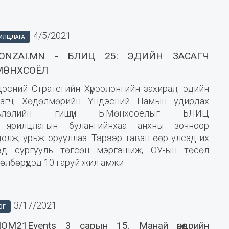
4/5/2021
ИЛЦЛАГА
ONZAI.MN - БЛИЦ 25: ЭДИЙН ЗАСАГЧ
МӨНХСОЁЛ
дэсний Стратегийн Хүрээлэнгийн захирал, эдийн
сагч, Хөдөлмөрийн Үндэсний Намын удирдах
влөлийн гишүүн Б.Мөнхсоёлыг БЛИЦ
 ярилцлагын булангийнхаа анхны зочноор
олж, урьж орууллаа. Тэрээр таван өөр улсад их
эд сургууль төгсөн мэргэшиж, ОУ-ын төсөл
өлбөрүүдэд 10 гаруй жил амжи
3/17/2021
ОГ
OM21Events 3 сарын 15. Манай өнөөдрийн