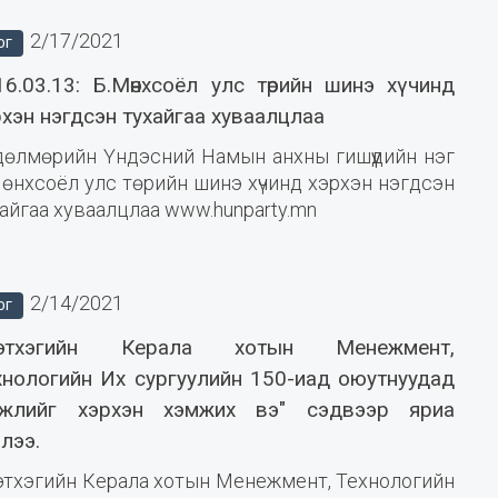
2/17/2021
ОГ
16.03.13: Б.Мөнхсоёл улс төрийн шинэ хүчинд
рхэн нэгдсэн тухайгаа хуваалцлаа
дөлмөрийн Үндэсний Намын анхны гишүүдийн нэг
өнхсоёл улс төрийн шинэ хүчинд хэрхэн нэгдсэн
айгаа хуваалцлаа www.hunparty.mn
2/14/2021
ОГ
этхэгийн Керала хотын Менежмент,
хнологийн Их сургуулийн 150-иад оюутнуудад
өгжлийг хэрхэн хэмжих вэ" сэдвээр яриа
лээ.
этхэгийн Керала хотын Менежмент, Технологийн