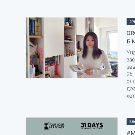
ЯР
OR
Б.
Үн
за
зө
25
онц
дэ
хөт
БЛ
#M