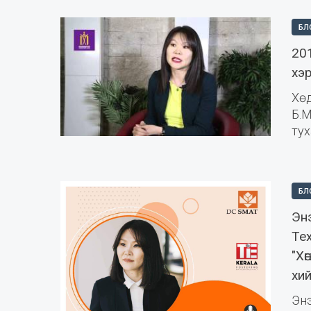
БЛ
20
хэ
Хө
Б.М
тух
БЛ
Эн
Те
"Х
хий
Эн