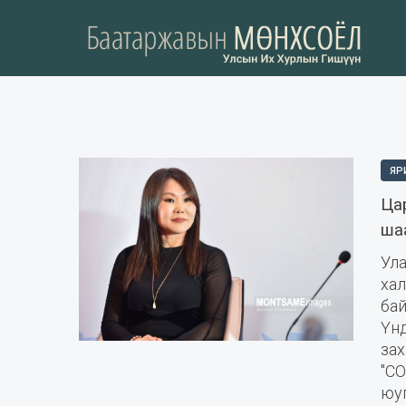
ЯР
Ца
ша
Ул
ха
ба
Үн
зах
"C
юуг