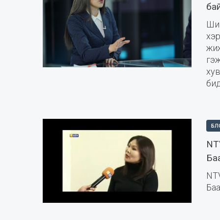
бай
Ший
хэ
жиж
гэ
ху
би
БЛ
NT
Ба
NT
Ба