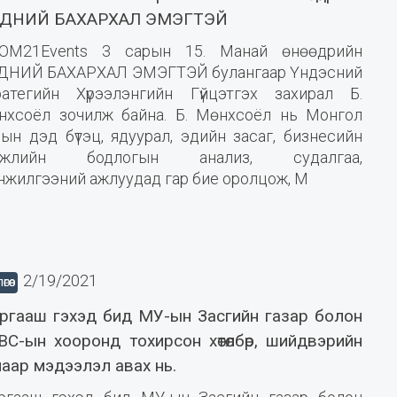
ДНИЙ БАХАРХАЛ ЭМЭГТЭЙ
OM21Events 3 сарын 15. Манай өнөөдрийн
ДНИЙ БАХАРХАЛ ЭМЭГТЭЙ булангаар Үндэсний
ратегийн Хүрээлэнгийн Гүйцэтгэх захирал Б.
нхсоёл зочилж байна. Б. Мөнхсоёл нь Монгол
ын дэд бүтэц, ядуурал, эдийн засаг, бизнесийн
гжлийн бодлогын анализ, судалгаа,
нжилгээний ажлуудад гар бие оролцож, М
2/19/2021
ГӨӨ
ргааш гэхэд бид МУ-ын Засгийн газар болон
ВС-ын хооронд тохирсон хөтөлбөр, шийдвэрийн
лаар мэдээлэл авах нь.