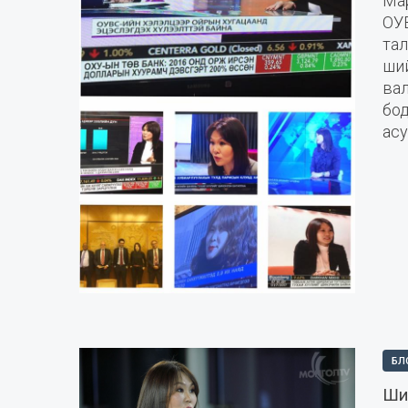
Ма
ОУ
та
ший
ва
бо
асу
БЛ
Ши