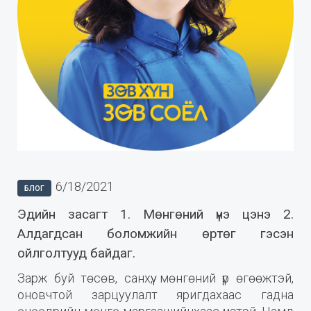
6/18/2021
БЛОГ
Эдийн засагт 1. Мөнгөний үнэ цэнэ 2.
Алдагдсан боломжийн өртөг гэсэн
ойлголтууд байдаг.
Зарж буй төсөв, санхүү, мөнгөний үр өгөөжтэй,
оновчтой зарцуулалт яригдахаас гадна