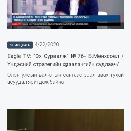
4/22/2020
ЯРИЛЦЛАГА
Eagle TV: "Эх Сурвалж" №76- Б.Мөнхсоёл /
Үндэсний стратегийн хүрээлэнгийн судлаач/
Олон улсын валютын сангаас зээл авах тухай
асуудал яригдаж байна