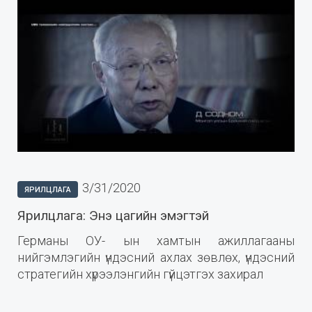
3/31/2020
ЯРИЛЦЛАГА
Ярилцлага: Энэ цагийн эмэгтэй
Германы ОУ- ын хамтын ажиллагааны
нийгэмлэгийн үндэсний ахлах зөвлөх, үндэсний
стратегийн хүрээлэнгийн гүйцэтгэх захирал