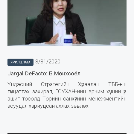
3/31/2020
ЯРИЛЦЛАГА
Jargal DeFacto: Б.Мөнхсоёл
Үндэсний Стратегийн Хүрээлэн ТББ-ын
гүйцэтгэх захирал, ГОУХАН-ийн эрчим хүчний үр
ашиг төсөлд Төрийн санхүүгийн менежментийн
асуудал хариуцсан ахлах зөвлөх