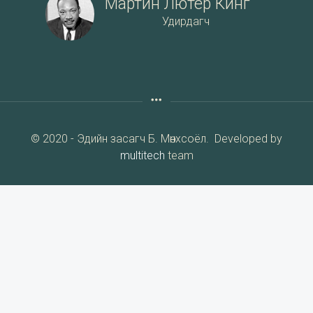
Мартин Лютер Кинг
Удирдагч
© 2020 - Эдийн засагч Б. Мөнхсоёл. Developed by
multitech
team