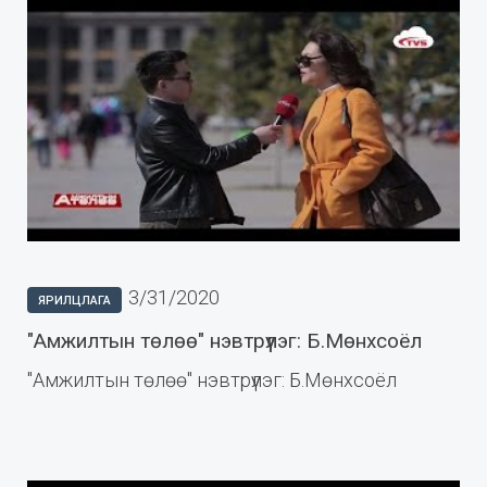
3/31/2020
ЯРИЛЦЛАГА
"Амжилтын төлөө" нэвтрүүлэг: Б.Мөнхсоёл
"Амжилтын төлөө" нэвтрүүлэг: Б.Мөнхсоёл