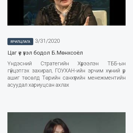
3/31/2020
ЯРИЛЦЛАГА
Цаг үе үзэл бодол Б.Мөнхсоёл
Үндэсний Стратегийн Хүрээлэн ТББ-ын
гүйцэтгэх захирал, ГОУХАН-ийн эрчим хүчний үр
ашиг төсөлд Төрийн санхүүгийн менежментийн
асуудал хариуцсан ахлах