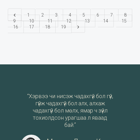
1
2
3
4
5
6
7
8
9
10
11
12
13
14
15
16
17
18
19
“Хэрвээ чи нисэж чадахгүй бол гүй,
гүйж чадахгүй бол алх, алхаж
чадахгүй бол мөлх, ямар ч зүйл
тохиолдсон урагшаа л яваад
бай.”