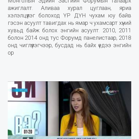
Монголын Эдийн Засгийн Форумын талаарх
ажиглалт. Аливаа хурал цуглаан, яриа
хэлэлцүүлэг болоход ҮР ДҮН чухам юу байв
гэсэн асуулт тавигдах нь ямар ч ухамсарт хүний
хувьд байж болох энгийн асуулт. 2010, 2011
болон 2014 онд тус Форумд панелистаар, 2018
онд чиглүүлэгчээр, бусдад нь байх үедээ энгийн
ор