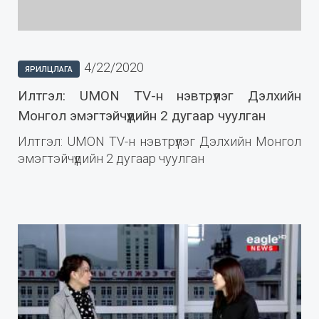
4/22/2020
ЯРИЛЦЛАГА
Илтгэл: UMON TV-н нэвтрүүлэг Дэлхийн
Монгол эмэгтэйчүүдийн 2 дугаар чуулган
Илтгэл: UMON TV-н нэвтрүүлэг Дэлхийн Монгол
эмэгтэйчүүдийн 2 дугаар чуулган