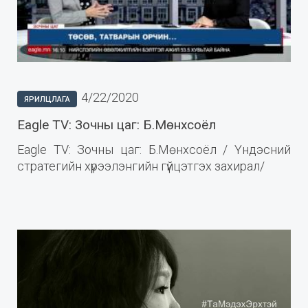
4/22/2020
ЯРИЛЦЛАГА
Eagle TV: Зочны цаг: Б.Мөнхсоёл
Eagle TV: Зочны цаг: Б.Мөнхсоёл / Үндэсний
стратегийн хүрээлэнгийн гүйцэтгэх захирал/