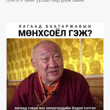
Сонгогч таныг уулзалтанд урьж байна.