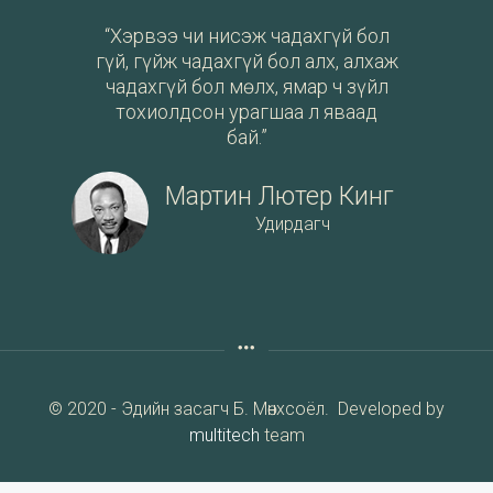
“Хэрвээ чи нисэж чадахгүй бол
гүй, гүйж чадахгүй бол алх, алхаж
чадахгүй бол мөлх, ямар ч зүйл
тохиолдсон урагшаа л яваад
бай.”
Мартин Лютер Кинг
Удирдагч
© 2020 - Эдийн засагч Б. Мөнхсоёл. Developed by
multitech
team