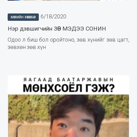
6/18/2020
МӨРИЙН ХӨТӨЛБӨР
Нэр дэвшигчийн ЗӨВ МЭДЭЭ СОНИН
Одоо л биш бол оройтоно, зөв хүнийг зөв цагт,
зөвхөн зөв хүн