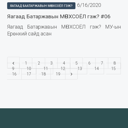
6/16/2020
ЯАГААД БААТАРЖАВЫН МӨНХСОЁЛ ГЭЖ?
Яагаад Батаржавын МӨНХСОЁЛ гэж? #06
Яагаад Батаржавын МӨНХСОЁЛ гэж? МУ-ын
Ерөнхий сайд асан
1
2
3
4
5
6
7
8
9
10
11
12
13
14
15
16
17
18
19