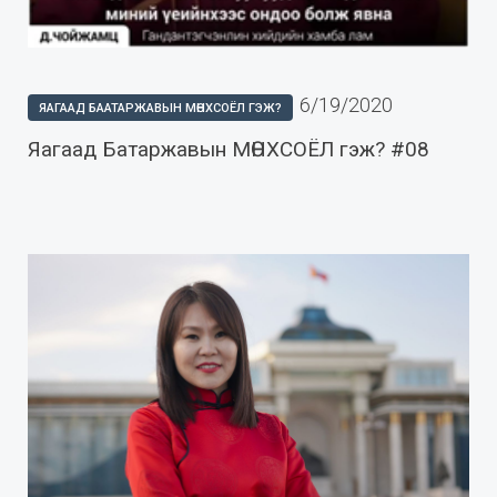
6/19/2020
ЯАГААД БААТАРЖАВЫН МӨНХСОЁЛ ГЭЖ?
Яагаад Батаржавын МӨНХСОЁЛ гэж? #08