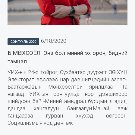
6/18/2020
СОНГУУЛЬ 2020
Б.МӨНХСОЁЛ: Энэ бол миний эх орон, бидний
тэмцэл
УИХ-ын 24-р тойрог, Сүхбаатар дүүрэгт ЗӨВ ХҮН
Электорат эвслээс нэр дэвшигч,эдийн засагч
Баатаржавын Мөнхсоёлтой ярилцлаа. -Та
яагаад УИХ-ын сонгуульд нэр дэвшихээр
шийдсэн бэ? -Миний амьдрал бусдын л адил,
дандаа хангалуун байгаагүй.Манай ээж
ганцаараа гурван хүүхэд өсгөсөн.
Социализмын үед дөнгөж