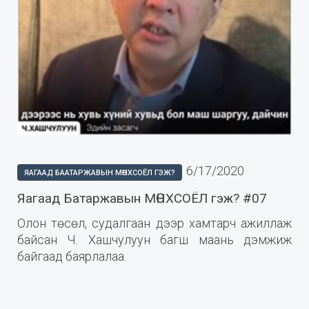
6/17/2020
ЯАГААД БААТАРЖАВЫН МӨНХСОЁЛ ГЭЖ?
Яагаад Батаржавын МӨНХСОЁЛ гэж? #07
Олон төсөл, судалгаан дээр хамтарч ажиллаж
байсан Ч. Хашчулуун багш маань дэмжиж
байгаад баярлалаа.