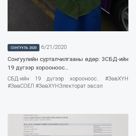
6/21/2020
СОНГУУЛЬ 2020
Сонгуулийн сурталчилгааны өдөр: 3СБД-ийн
19 дүгээр хорооноос...
СБД-ийн 19 дүгээр хорооноос... #ЗөвХҮН
#ЗөвСОЁЛ #ЗөвХҮНЭлекторат эвсэл