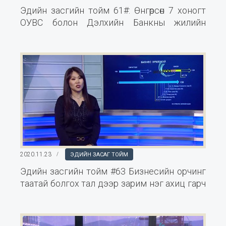
Эдийн засгийн тойм 61#: Өнгөрсөн 7 хоногт
ОУВС болон Дэлхийн Банкны жилийн
уулзалт болж өндөрлөсөн.
2020.11.23
ЭДИЙН ЗАСАГ ТОЙМ
Эдийн засгийн тойм #63 Бизнесийн орчинг
таатай болгох тал дээр зарим нэг ахиц гарч
байгаа боловч