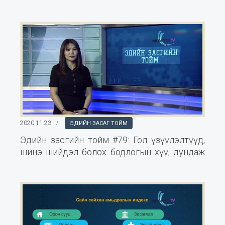
байдлаарх гол үзүүлэлтүүдийг ярилаа
2020.11.23
ЭДИЙН ЗАСАГ ТОЙМ
Эдийн засгийн тойм #79: Гол үзүүлэлтүүд,
шинэ шийдэл болох бодлогын хүү, дундаж
цалин болон алтны татварын хөнгөлөлт