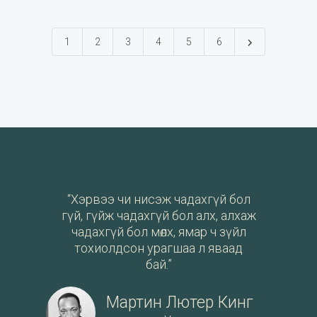
(Fraser Institute) гаргадаг эдийн засгийн эрх
чөлөөний индекс
1
2
3
4
5
6
“Хэрвээ чи нисэж чадахгүй бол
гүй, гүйж чадахгүй бол алх, алхаж
чадахгүй бол мөлх, ямар ч зүйл
тохиолдсон урагшаа л яваад
бай.”
Мартин Лютер Кинг