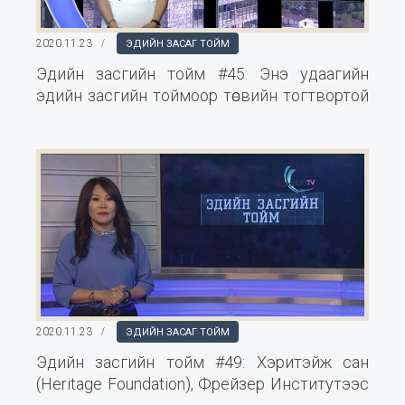
2020.11.23
ЭДИЙН ЗАСАГ ТОЙМ
Эдийн засгийн тойм #45: Энэ удаагийн
эдийн засгийн тоймоор төсвийн тогтвортой
байдлын зөвлөлийн талаар хөндлөө.
2020.11.23
ЭДИЙН ЗАСАГ ТОЙМ
Эдийн засгийн тойм #49: Хэритэйж сан
(Heritage Foundation), Фрейзер Институтээс